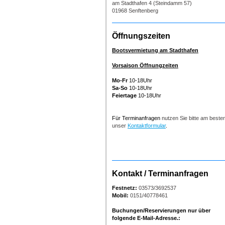
am Stadthafen 4 (Steindamm 57)
01968 Senftenberg
Öffnungszeiten
Bootsvermietung am Stadthafen
Vorsaison Öffnungzeiten
Mo-Fr
10-18Uhr
Sa-So
10-18Uhr
Feiertage
10-18Uhr
Für Terminanfragen
nutzen Sie bitte am beste
unser
Kontaktformular
.
Kontakt / Terminanfragen
Festnetz:
03573/3692537
Mobil:
0151/40778461
Buchungen/Reservierungen nur über
folgende E-Mail-Adresse.: