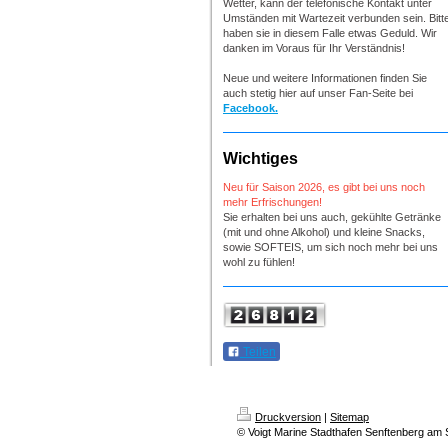
Wetter, kann der telefonische Kontakt unter
Umständen mit Wartezeit verbunden sein. Bitt
haben sie in diesem Falle etwas Geduld. Wir
danken im Vo
raus für Ihr Verständnis!
Neue und weitere Informationen finden Sie
auch stetig hier auf unser Fan-Seite bei
Facebook.
Wichtiges
Neu für Saison 2026, es gibt bei uns noch
mehr Erfrischungen!
Sie erhalten bei uns auch, gekühlte Getränke
(mit und ohne Alkohol) und kleine Snacks,
sowie SOFTEIS, um sich noch mehr bei uns
wohl zu fühlen!
Teilen
Druckversion
|
Sitemap
© Voigt Marine Stadthafen Senftenberg am