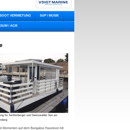
BOOT VERMIETUNG
SUP / MUSIK
SSUM / AGB
e
ng für Senftenberger und Geierswalder See am
enberg
nd Momenten auf dem Bungalow Hausboot mit