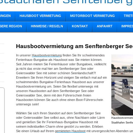
TUNGEN
HAUSBOOT VERMIETUNG
MOTORBOOT VERMIETUNG
TRET
SERE REGION
HINWEISE / REGELN
KONTAKT
ANFAHRT
IMPRE
Hausbootvermietung am Senftenberger Se
In unserer
Hausbootvermietung
finden Sie Ihr schwimmendes
Ferienhaus-Bungalow als Hausboot was Sie mieten können.
Seit Jahren mieten Sie Ferienhäuser oder Bungalows, vielleicht
ja nicht das erste mal hier am Senftenberger See oder
Geierswalder See mit seiner schönen Seenlandschaft?!
Erweitern Sie Ihren Horizont und steigen Sie einfach mal auf ein
schwimmendes Bungalow-Ferienhaus Hausboot aus unserer
Hausbootvermietung um. Seien Sie flexibel unterwegs mit
unseren Hausbooten auf dem Senftenberger See oder
Geierswalder See, denn mit den Führerschein freien
Hausbooten können Sie auch ohne einen Boot-Führerschein
unterwegs sein!
Wählen Sie sich Ihren Standort auf dem Senftenberger See
oder Geierswalder See selbst aus, ohne Nachbarn oder Lärm
Hausbootvermietu
und genießen Sie Ihr Ferienhaus-Bungalow Hausboot mit
Stadthafen Senft
seinem individuellen Charm ohne gestört zu werden. Erleben
Sie einen Urlaub auf Ihrem
gemieteten Hausboot
mit unvergesslichen Abenden u