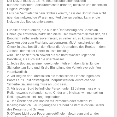
Der Nutzer muss ab 15 PS Motorleistung einen gültigen
bundesdeutschen Bootsführerschein (Binnen) besitzen und diesem im
Original vorlegen.
Falls der Vermieter zu dem Schluss kommt, dass der Bootsführer nicht
über das notwendige Wissen und Fertigkeiten verfügt, kann er die
Nutzung des Bootes untersagen.
Für alle Konsequenzen, die aus der Überlassung des Bootes an
Unbefugte entstehen, haftet der Mieter. Der Mieter verpflichtet sich, das
Boot nicht selbst weiterzuvermieten, zu verleihen, zu kommerziellen
Zwecken oder zum Fischfang zu benutzen. Mit Unterschreiben der
Check-in Liste bestätigt der Mieter die Übernahme des Bootes in dem
Zustand, der mit der Check-in Liste bestätigt
wird. Dies bezieht sich sowohl auf die unter Wasser liegenden
Bootsteile, als auch auf die über Wasser.
1. Jedes Boot muss einen geeigneten Führer haben. Er ist für die
Sicherheit an Bord und für die Einhaltung der Verkehrsvorschriften
verantwortlich.
2. Vor Beginn der Fahrt sollten die technischen Einrichtungen des
Bootes auf Funktionsfähigkeit überprüft werden. Ausreichende
Sicherheitsausrüstung muss an Bord sein.
3. Für jede an Bord befindliche Person unter 12 Jahren muss eine
Rettungsweste vorhanden sein. Kinder und Nichtschwimmer sollten
Rettungswesten stets angelegt haben.
4. Das Überladen von Booten mit Personen oder Material ist
lebensgefährlich. Bei ungenügend Freibord besteht leicht die Gefahr
des Kenterns und Sinkens.
5. Offenes Licht oder Feuer am geöffneten Motorraum und an der