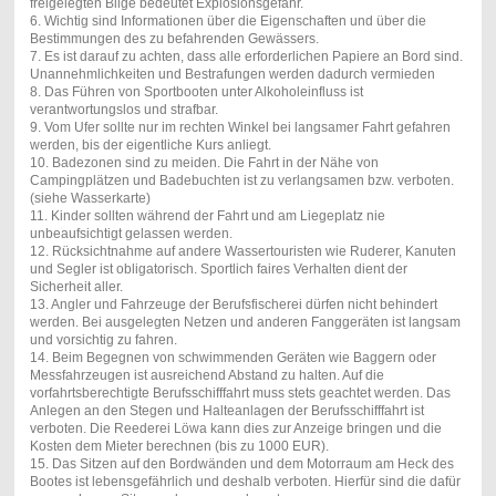
freigelegten Bilge bedeutet Explosionsgefahr.
6. Wichtig sind Informationen über die Eigenschaften und über die
Bestimmungen des zu befahrenden Gewässers.
7. Es ist darauf zu achten, dass alle erforderlichen Papiere an Bord sind.
Unannehmlichkeiten und Bestrafungen werden dadurch vermieden
8. Das Führen von Sportbooten unter Alkoholeinfluss ist
verantwortungslos und strafbar.
9. Vom Ufer sollte nur im rechten Winkel bei langsamer Fahrt gefahren
werden, bis der eigentliche Kurs anliegt.
10. Badezonen sind zu meiden. Die Fahrt in der Nähe von
Campingplätzen und Badebuchten ist zu verlangsamen bzw. verboten.
(siehe Wasserkarte)
11. Kinder sollten während der Fahrt und am Liegeplatz nie
unbeaufsichtigt gelassen werden.
12. Rücksichtnahme auf andere Wassertouristen wie Ruderer, Kanuten
und Segler ist obligatorisch. Sportlich faires Verhalten dient der
Sicherheit aller.
13. Angler und Fahrzeuge der Berufsfischerei dürfen nicht behindert
werden. Bei ausgelegten Netzen und anderen Fanggeräten ist langsam
und vorsichtig zu fahren.
14. Beim Begegnen von schwimmenden Geräten wie Baggern oder
Messfahrzeugen ist ausreichend Abstand zu halten. Auf die
vorfahrtsberechtigte Berufsschifffahrt muss stets geachtet werden. Das
Anlegen an den Stegen und Halteanlagen der Berufsschifffahrt ist
verboten. Die Reederei Löwa kann dies zur Anzeige bringen und die
Kosten dem Mieter berechnen (bis zu 1000 EUR).
15. Das Sitzen auf den Bordwänden und dem Motorraum am Heck des
Bootes ist lebensgefährlich und deshalb verboten. Hierfür sind die dafür