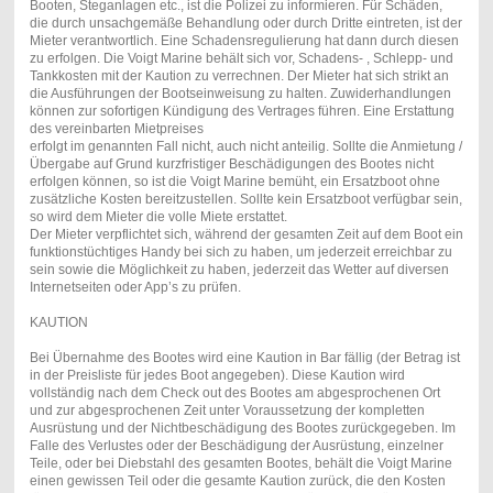
Booten, Steganlagen etc., ist die Polizei zu informieren. Für Schäden,
die durch unsachgemäße Behandlung oder durch Dritte eintreten, ist der
Mieter verantwortlich. Eine Schadensregulierung hat dann durch diesen
zu erfolgen. Die Voigt Marine behält sich vor, Schadens- , Schlepp- und
Tankkosten mit der Kaution zu verrechnen. Der Mieter hat sich strikt an
die Ausführungen der Bootseinweisung zu halten. Zuwiderhandlungen
können zur sofortigen Kündigung des Vertrages führen. Eine Erstattung
des vereinbarten Mietpreises
erfolgt im genannten Fall nicht, auch nicht anteilig. Sollte die Anmietung /
Übergabe auf Grund kurzfristiger Beschädigungen des Bootes nicht
erfolgen können, so ist die Voigt Marine bemüht, ein Ersatzboot ohne
zusätzliche Kosten bereitzustellen. Sollte kein Ersatzboot verfügbar sein,
so wird dem Mieter die volle Miete erstattet.
Der Mieter verpflichtet sich, während der gesamten Zeit auf dem Boot ein
funktionstüchtiges Handy bei sich zu haben, um jederzeit erreichbar zu
sein sowie die Möglichkeit zu haben, jederzeit das Wetter auf diversen
Internetseiten oder App’s zu prüfen.
KAUTION
Bei Übernahme des Bootes wird eine Kaution in Bar fällig (der Betrag ist
in der Preisliste für jedes Boot angegeben). Diese Kaution wird
vollständig nach dem Check out des Bootes am abgesprochenen Ort
und zur abgesprochenen Zeit unter Voraussetzung der kompletten
Ausrüstung und der Nichtbeschädigung des Bootes zurückgegeben. Im
Falle des Verlustes oder der Beschädigung der Ausrüstung, einzelner
Teile, oder bei Diebstahl des gesamten Bootes, behält die Voigt Marine
einen gewissen Teil oder die gesamte Kaution zurück, die den Kosten