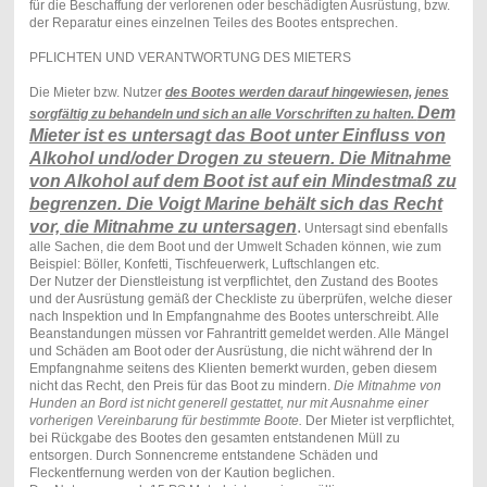
für die Beschaffung der verlorenen oder beschädigten Ausrüstung, bzw.
der Reparatur eines einzelnen Teiles des Bootes entsprechen.
PFLICHTEN UND VERANTWORTUNG DES MIETERS
Die Mieter bzw. Nutzer
des Bootes werden darauf hingewiesen, jenes
Dem
sorgfältig zu behandeln und sich an alle Vorschriften zu halten.
Mieter ist es untersagt das Boot unter Einfluss von
Alkohol und/oder Drogen zu steuern. Die Mitnahme
von Alkohol auf dem Boot ist auf ein Mindestmaß zu
begrenzen. Die Voigt Marine behält sich das Recht
vor, die Mitnahme zu untersagen
.
Untersagt sind ebenfalls
alle Sachen, die dem Boot und der Umwelt Schaden können, wie zum
Beispiel: Böller, Konfetti, Tischfeuerwerk, Luftschlangen etc.
Der Nutzer der Dienstleistung ist verpflichtet, den Zustand des Bootes
und der Ausrüstung gemäß der Checkliste zu überprüfen, welche dieser
nach Inspektion und In Empfangnahme des Bootes unterschreibt. Alle
Beanstandungen müssen vor Fahrantritt gemeldet werden. Alle Mängel
und Schäden am Boot oder der Ausrüstung, die nicht während der In
Empfangnahme seitens des Klienten bemerkt wurden, geben diesem
nicht das Recht, den Preis für das Boot zu mindern.
Die Mitnahme von
Hunden an Bord ist nicht generell gestattet, nur mit Ausnahme einer
vorherigen Vereinbarung für bestimmte Boote.
Der Mieter ist verpflichtet,
bei Rückgabe des Bootes den gesamten entstandenen Müll zu
entsorgen. Durch Sonnencreme entstandene Schäden und
Fleckentfernung werden von der Kaution beglichen.