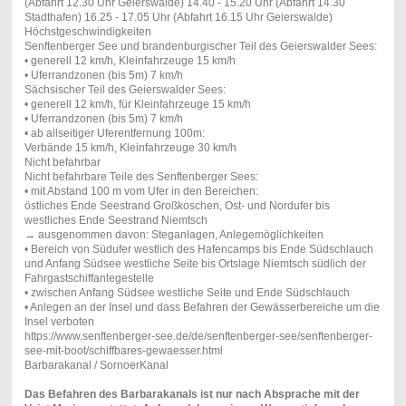
(Abfahrt 12.30 Uhr Geierswalde) 14.40 - 15.20 Uhr (Abfahrt 14.30
Stadthafen) 16.25 - 17.05 Uhr (Abfahrt 16.15 Uhr Geierswalde)
Höchstgeschwindigkeiten
Senftenberger See und brandenburgischer Teil des Geierswalder Sees:
• generell 12 km/h, Kleinfahrzeuge 15 km/h
• Uferrandzonen (bis 5m) 7 km/h
Sächsischer Teil des Geierswalder Sees:
• generell 12 km/h, für Kleinfahrzeuge 15 km/h
• Uferrandzonen (bis 5m) 7 km/h
• ab allseitiger Uferentfernung 100m:
Verbände 15 km/h, Kleinfahrzeuge 30 km/h
Nicht befahrbar
Nicht befahrbare Teile des Senftenberger Sees:
• mit Abstand 100 m vom Ufer in den Bereichen:
östliches Ende Seestrand Großkoschen, Ost- und Nordufer bis
westliches Ende Seestrand Niemtsch
→ ausgenommen davon: Steganlagen, Anlegemöglichkeiten
• Bereich von Südufer westlich des Hafencamps bis Ende Südschlauch
und Anfang Südsee westliche Seite bis Ortslage Niemtsch südlich der
Fahrgastschiffanlegestelle
• zwischen Anfang Südsee westliche Seite und Ende Südschlauch
• Anlegen an der Insel und dass Befahren der Gewässerbereiche um die
Insel verboten
https://www.senftenberger-see.de/de/senftenberger-see/senftenberger-
see-mit-boot/schiffbares-gewaesser.html
Barbarakanal / SornoerKanal
Das Befahren des Barbarakanals ist nur nach Absprache mit der