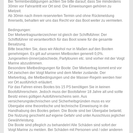
Bei Terminbestätigungen achten Sie bitte darauf, dass Sie mindestens
30min vor Fahrantritt vor Ort sind. Die Einweisungen gehören zu
Mietzeit.
Ab 30min nach ihrem reservierten Termin und ohne Rückmeldung
Ihrerseits, behalten wir uns das Recht vor das Boot weiter zu vermieten.
Bedingungen:
Der Mietvertragsunterzeichner ist gleich der Schiffsführer. Der
Schiffsführer ist verantwortlich für das Boot sowie für die gesamte
Besatzung.
Bitte beachten Sie, dass wir Alkohol nur in Maßen auf den Booten
genehmigen. Es gilt auf unseren Mietbooten generell 0,0%.
Jungesellen-(innen)abschiede, Partytouren etc. sind vorher mit der Voigt
Marine abzustimmen.
Besondere Mietbedingungen für Boote: Der Mietvertrag kommt erst vor
Ort zwischen der Voigt Marine und dem Mieter zustande. Der
Mietvertrag, die Mietbedingungen und die Wasser-Regeln werden hier
vor Ort ausführlich erläutert.
Für das Fahren eines Bootes bis 15 PS benötigen Sie in keinen
Bootsführerschein. Jedoch muss der Bootsfahrer 18 Jahre alt und sollte
Besitz eines gültigen Autoführerscheins sein. Aus
versicherungstechnischen und Sicherheitsgründen muss es vor
Übergabe eine theoretische und technische Einweisung in die
Handhabung des Bootes geben. Die Boote sind bei Übergabe betankt.
Die Nutzung geschieht auf eigene Gefahr und unter Ausschluss jeglicher
Gewährleistung.
Die Boote sind pfleglich zu behandeln! Alle Schäden sind sofort der
Voigt Marine zu melden. Bei Schäden mit Personen und / oder anderen