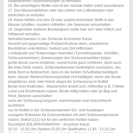
vorgesehenen Sitzanordnungen zu benutzen.
16. Bei unsichtigem Wetter und ist der nächste Hafen sofort anzusteuern.
17. Das Wasserskifahren oder das ziehen von Luftmatratzen oder
ähnlichem ist verboten
18. Keine Abfälle und kein Öl oder andere brennbare Stoffe in das
Wasser schütten, sondern mithelfen, die Gewässer reinzuhalten.
19. Gegenüber anderen Bootseignern sollte man sich stets höflich und
hilfsbereit verhalten.
Verhaltensweisen in der Schleuse Koschener Kanal
Vorsicht und gegenseitige Rücksichtnahme üben, unerfahrene
Bootsführer unterstützen, Geduld und Zeit mitbringen
Lichtsignale und Textanzeigen beachten (Tunneleingänge, Vorhäfen,
Schleusenkammer), Anweisungen des Schleusenwärters folgen
große Boote zuerst einfahren, zuerst rechts ganz vorfahren, dann auch
die linke Seite nutzen, Schleusenkammer bestmöglich ausnutzen, das
letzte Boot so festmachen, dass es die beiden Schalthebel betätigen
kann, blauen Weiterschleusungshebel erst betätigen, wenn alle Boote
eingefahren sind, roter Hebel stoppt die Schleusung im Notfall
Boote nicht festknoten - Wasserhöhe ändert sich, Hilfsmittel (z.B. 3 Meter
Leine und Bootshaken) nutzen, Boote mittig halten oder an Bug und
Heck, Motoren ausschalten
nach der Schleusung langsam, nacheinander und rücksichtsvoll
ausfahren
nur im Notfall in der Schleusenkammer Ein- und Aussteigen
orangene Rufsäulen für Kommunikation mit dem Schleusenpersonal
nutzen, Notruf (112) nur für den wirklichen Notfall nutzen
Durchfahrt SOLARKATAMARAN – Koschner Kanal
10.10 - 10.50 Uhr (Abfahrt 10.00 Uhr Stadthafen) 12.40 - 13.20 Uhr